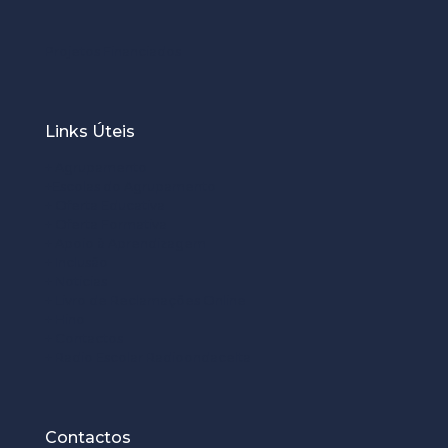
Projetos Financiados
Links Úteis
+ Agrupamento
+Escolas do Agrupamento
+ Oferta Educativa
+ Oferta Formativa
+ Apoio à Aprendizagem
+ Inclusão
+ Noticias
+ Livro de Reclamações Online
+ Hino
+ Contactos
+ Radio Escolar Radioondacelta
Contactos